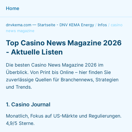
Home
dnvkema.com — Startseite - DNV KEMA Energy
/
Infos
/
casino
news magazine
Top Casino News Magazine 2026
- Aktuelle Listen
Die besten Casino News Magazine 2026 im
Überblick. Von Print bis Online – hier finden Sie
zuverlässige Quellen für Branchennews, Strategien
und Trends.
1. Casino Journal
Monatlich, Fokus auf US-Märkte und Regulierungen.
4,9/5 Sterne.