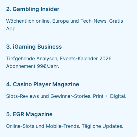
2. Gambling Insider
Wöchentlich online, Europa und Tech-News. Gratis
App.
3. iGaming Business
Tiefgehende Analysen, Events-Kalender 2026.
Abonnement 99€/Jahr.
4. Casino Player Magazine
Slots-Reviews und Gewinner-Stories. Print + Digital.
5. EGR Magazine
Online-Slots und Mobile-Trends. Tägliche Updates.