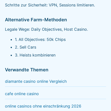
Schritte zur Sicherheit: VPN, Sessions limitieren.
Alternative Farm-Methoden
Legale Wege: Daily Objectives, Host Casino.
1. All Objectives: 50k Chips
2. Sell Cars
3. Heists kombinieren
Verwandte Themen
diamante casino online Vergleich
cafe online casino
online casinos ohne einschränkung 2026