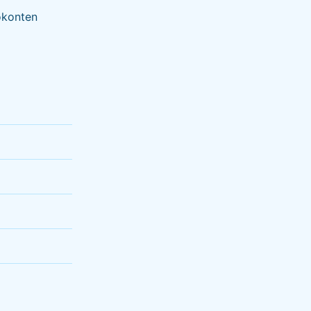
okonten