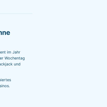
nne
ent im Jahr
oder Wochentag
lackjack und
niertes
sinos.