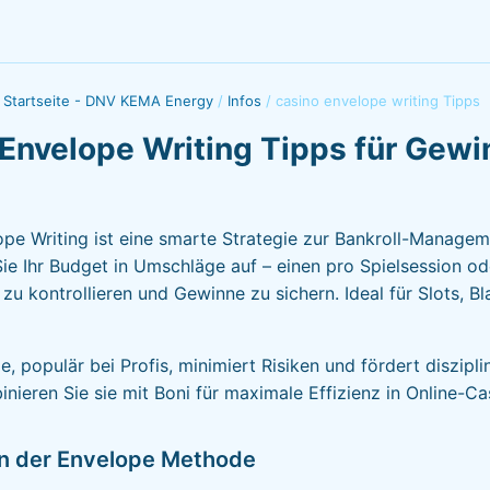
Startseite - DNV KEMA Energy
/
Infos
/
casino envelope writing Tipps
Envelope Writing Tipps für Gewi
pe Writing ist eine smarte Strategie zur Bankroll-Managem
Sie Ihr Budget in Umschläge auf – einen pro Spielsession 
 zu kontrollieren und Gewinne zu sichern. Ideal für Slots, B
, populär bei Profis, minimiert Risiken und fördert diszipli
inieren Sie sie mit Boni für maximale Effizienz in Online-Ca
n der Envelope Methode