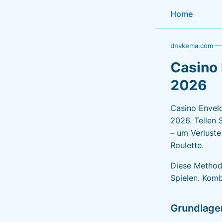
Home
dnvkema.com — 
Casino 
2026
Casino Envelo
2026. Teilen 
– um Verluste
Roulette.
Diese Methode
Spielen. Komb
Grundlage