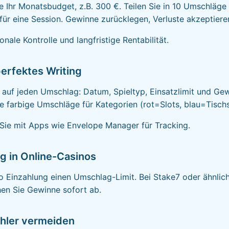
 Ihr Monatsbudget, z.B. 300 €. Teilen Sie in 10 Umschläge
für eine Session. Gewinne zurücklegen, Verluste akzeptiere
onale Kontrolle und langfristige Rentabilität.
perfektes Writing
 auf jeden Umschlag: Datum, Spieltyp, Einsatzlimit und Gew
 farbige Umschläge für Kategorien (rot=Slots, blau=Tischs
n Sie mit Apps wie Envelope Manager für Tracking.
 in Online-Casinos
o Einzahlung einen Umschlag-Limit. Bei Stake7 oder ähnlic
en Sie Gewinne sofort ab.
ehler vermeiden