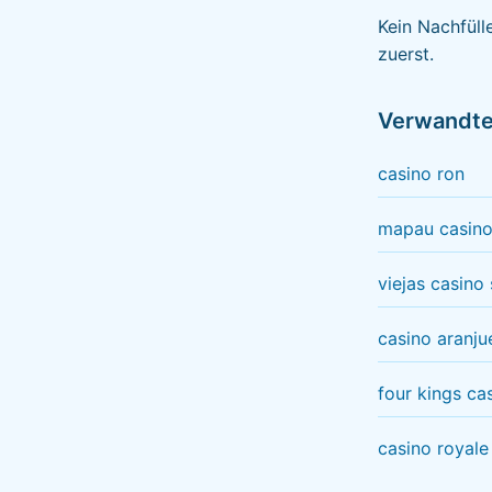
Kein Nachfül
zuerst.
Verwandt
casino ron
mapau casino 
viejas casino
casino aranju
four kings ca
casino royale