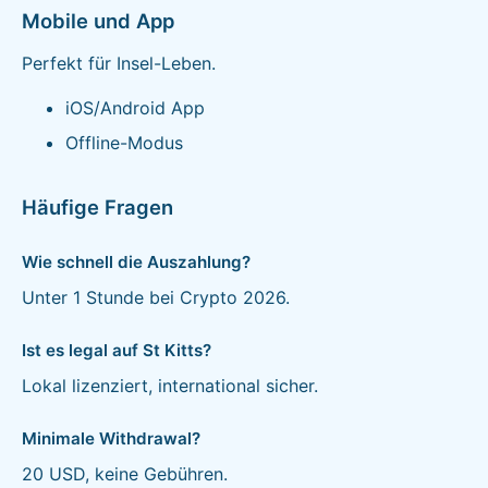
Mobile und App
Perfekt für Insel-Leben.
iOS/Android App
Offline-Modus
Häufige Fragen
Wie schnell die Auszahlung?
Unter 1 Stunde bei Crypto 2026.
Ist es legal auf St Kitts?
Lokal lizenziert, international sicher.
Minimale Withdrawal?
20 USD, keine Gebühren.