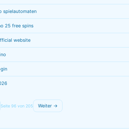
o spielautomaten
o 25 free spins
fficial website
ino
ogin
026
Weiter →
Seite 96 von 205