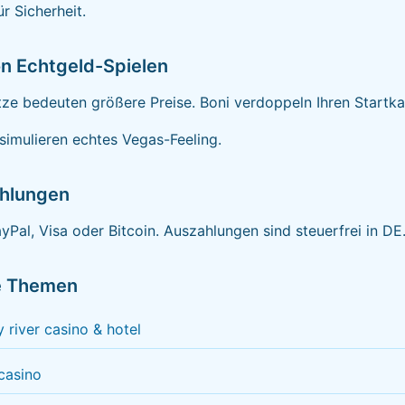
r Sicherheit.
on Echtgeld-Spielen
ze bedeuten größere Preise. Boni verdoppeln Ihren Startkap
simulieren echtes Vegas-Feeling.
ahlungen
yPal, Visa oder Bitcoin. Auszahlungen sind steuerfrei in DE
e Themen
y river casino & hotel
casino