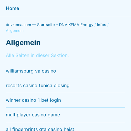
Home
dnvkema.com — Startseite - DNV KEMA Energy
/
Infos
/
Allgemein
Allgemein
Alle Seiten in dieser Sektion.
williamsburg va casino
resorts casino tunica closing
winner casino 1 bet login
multiplayer casino game
all fingerprints gta casino heist