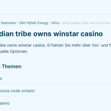
Startseite - DNV KEMA Energy
/
Infos
/
what indian tribe owns winstar
dian tribe owns winstar casino
ribe owns winstar casino. Erfahren Sie mehr über Vor- und N
uelle Optionen.
e Themen
no
bonus code ontario
asino