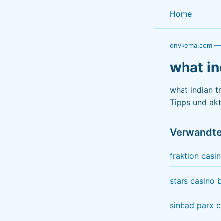
Home
dnvkema.com — 
what in
what indian t
Tipps und akt
Verwandt
fraktion casi
stars casino 
sinbad parx c