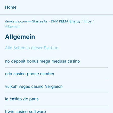
Home
dnvkema.com — Startseite - DNV KEMA Energy
/
Infos
/
Allgemein
Allgemein
Alle Seiten in dieser Sektion.
no deposit bonus mega medusa casino
cda casino phone number
vulkah vegas casino Vergleich
la casino de paris
bwin casino software