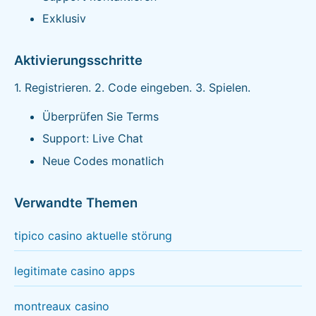
Exklusiv
Aktivierungsschritte
1. Registrieren. 2. Code eingeben. 3. Spielen.
Überprüfen Sie Terms
Support: Live Chat
Neue Codes monatlich
Verwandte Themen
tipico casino aktuelle störung
legitimate casino apps
montreaux casino