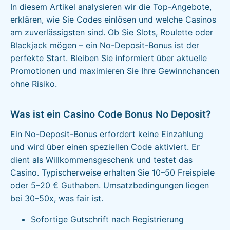
In diesem Artikel analysieren wir die Top-Angebote,
erklären, wie Sie Codes einlösen und welche Casinos
am zuverlässigsten sind. Ob Sie Slots, Roulette oder
Blackjack mögen – ein No-Deposit-Bonus ist der
perfekte Start. Bleiben Sie informiert über aktuelle
Promotionen und maximieren Sie Ihre Gewinnchancen
ohne Risiko.
Was ist ein Casino Code Bonus No Deposit?
Ein No-Deposit-Bonus erfordert keine Einzahlung
und wird über einen speziellen Code aktiviert. Er
dient als Willkommensgeschenk und testet das
Casino. Typischerweise erhalten Sie 10–50 Freispiele
oder 5–20 € Guthaben. Umsatzbedingungen liegen
bei 30–50x, was fair ist.
Sofortige Gutschrift nach Registrierung