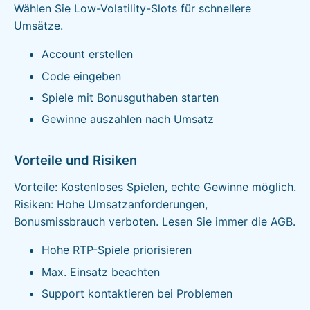
Wählen Sie Low-Volatility-Slots für schnellere
Umsätze.
Account erstellen
Code eingeben
Spiele mit Bonusguthaben starten
Gewinne auszahlen nach Umsatz
Vorteile und Risiken
Vorteile: Kostenloses Spielen, echte Gewinne möglich.
Risiken: Hohe Umsatzanforderungen,
Bonusmissbrauch verboten. Lesen Sie immer die AGB.
Hohe RTP-Spiele priorisieren
Max. Einsatz beachten
Support kontaktieren bei Problemen