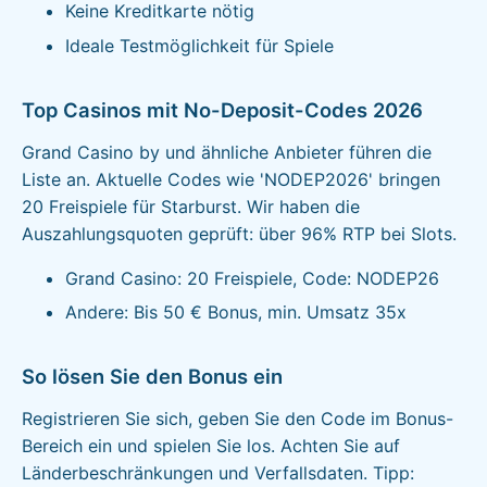
Keine Kreditkarte nötig
Ideale Testmöglichkeit für Spiele
Top Casinos mit No-Deposit-Codes 2026
Grand Casino by und ähnliche Anbieter führen die
Liste an. Aktuelle Codes wie 'NODEP2026' bringen
20 Freispiele für Starburst. Wir haben die
Auszahlungsquoten geprüft: über 96% RTP bei Slots.
Grand Casino: 20 Freispiele, Code: NODEP26
Andere: Bis 50 € Bonus, min. Umsatz 35x
So lösen Sie den Bonus ein
Registrieren Sie sich, geben Sie den Code im Bonus-
Bereich ein und spielen Sie los. Achten Sie auf
Länderbeschränkungen und Verfallsdaten. Tipp: