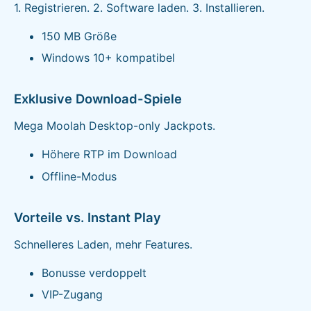
1. Registrieren. 2. Software laden. 3. Installieren.
150 MB Größe
Windows 10+ kompatibel
Exklusive Download-Spiele
Mega Moolah Desktop-only Jackpots.
Höhere RTP im Download
Offline-Modus
Vorteile vs. Instant Play
Schnelleres Laden, mehr Features.
Bonusse verdoppelt
VIP-Zugang