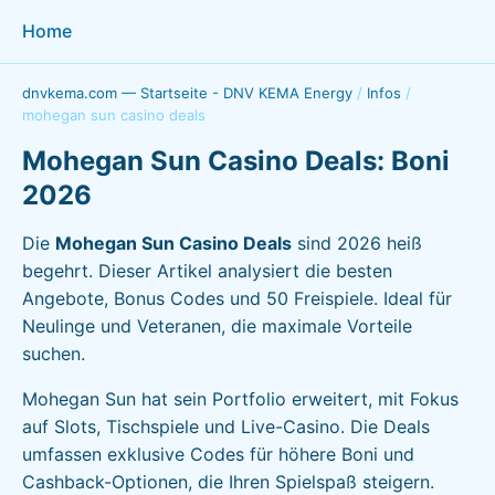
Home
dnvkema.com — Startseite - DNV KEMA Energy
/
Infos
/
mohegan sun casino deals
Mohegan Sun Casino Deals: Boni
2026
Die
Mohegan Sun Casino Deals
sind 2026 heiß
begehrt. Dieser Artikel analysiert die besten
Angebote, Bonus Codes und 50 Freispiele. Ideal für
Neulinge und Veteranen, die maximale Vorteile
suchen.
Mohegan Sun hat sein Portfolio erweitert, mit Fokus
auf Slots, Tischspiele und Live-Casino. Die Deals
umfassen exklusive Codes für höhere Boni und
Cashback-Optionen, die Ihren Spielspaß steigern.