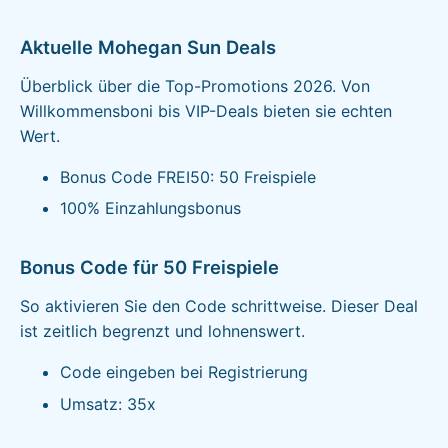
Aktuelle Mohegan Sun Deals
Überblick über die Top-Promotions 2026. Von
Willkommensboni bis VIP-Deals bieten sie echten
Wert.
Bonus Code FREI50: 50 Freispiele
100% Einzahlungsbonus
Bonus Code für 50 Freispiele
So aktivieren Sie den Code schrittweise. Dieser Deal
ist zeitlich begrenzt und lohnenswert.
Code eingeben bei Registrierung
Umsatz: 35x