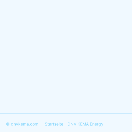
© dnvkema.com — Startseite - DNV KEMA Energy