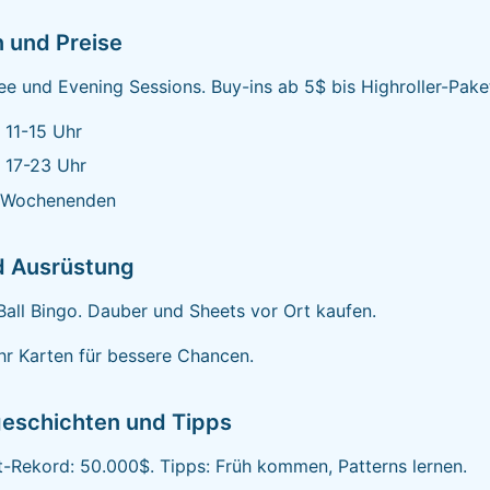
n und Preise
ee und Evening Sessions. Buy-ins ab 5$ bis Highroller-Pake
 11-15 Uhr
 17-23 Uhr
: Wochenenden
d Ausrüstung
all Bingo. Dauber und Sheets vor Ort kaufen.
hr Karten für bessere Chancen.
eschichten und Tipps
-Rekord: 50.000$. Tipps: Früh kommen, Patterns lernen.