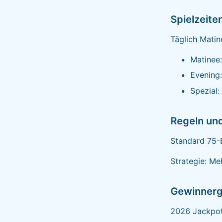
Spielzeite
Täglich Matin
Matinee:
Evening:
Spezial
Regeln un
Standard 75-B
Strategie: Me
Gewinnerg
2026 Jackpot