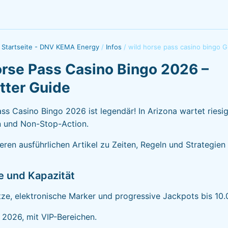
Startseite - DNV KEMA Energy
/
Infos
/
wild horse pass casino bingo G
rse Pass Casino Bingo 2026 –
tter Guide
ss Casino Bingo 2026 ist legendär! In Arizona wartet riesig
n und Non-Stop-Action.
eren ausführlichen Artikel zu Zeiten, Regeln und Strategien 
e und Kapazität
ze, elektronische Marker und progressive Jackpots bis 10.
t 2026, mit VIP-Bereichen.