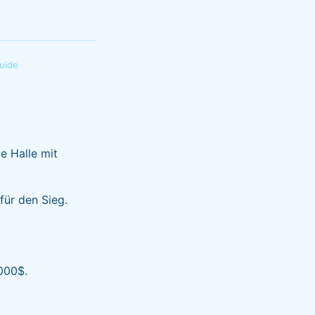
uide
e Halle mit
für den Sieg.
000$.