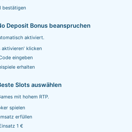
l bestätigen
 No Deposit Bonus beanspruchen
tomatisch aktiviert.
 aktivieren' klicken
Code eingeben
eispiele erhalten
 Beste Slots auswählen
Games mit hohem RTP.
oker spielen
msatz erfüllen
Einsatz 1 €