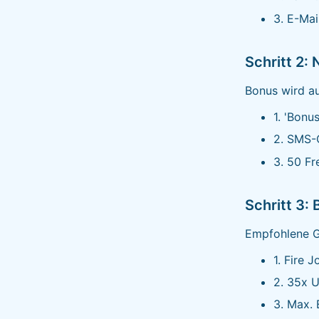
3. E-Mai
Schritt 2:
Bonus wird au
1. 'Bonus
2. SMS-
3. 50 Fr
Schritt 3:
Empfohlene 
1. Fire J
2. 35x U
3. Max. 