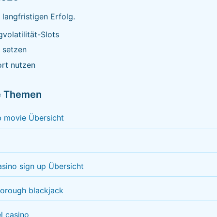
 langfristigen Erfolg.
gvolatilität-Slots
s setzen
ort nutzen
e Themen
b movie Übersicht
sino sign up Übersicht
borough blackjack
l casino