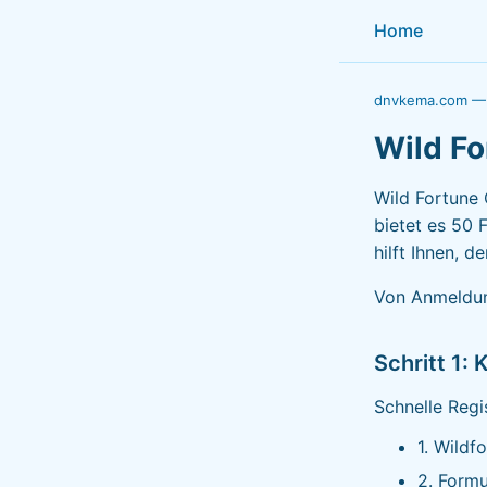
Home
dnvkema.com — 
Wild Fo
Wild Fortune 
bietet es 50 
hilft Ihnen, 
Von Anmeldung
Schritt 1: 
Schnelle Regi
1. Wildf
2. Formu