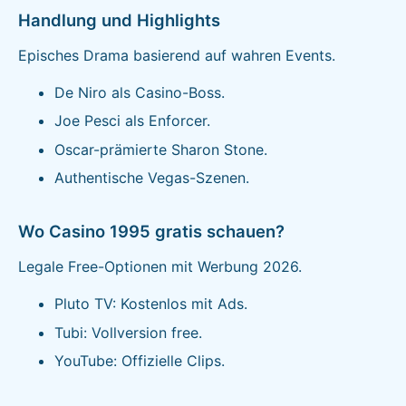
Handlung und Highlights
Episches Drama basierend auf wahren Events.
De Niro als Casino-Boss.
Joe Pesci als Enforcer.
Oscar-prämierte Sharon Stone.
Authentische Vegas-Szenen.
Wo Casino 1995 gratis schauen?
Legale Free-Optionen mit Werbung 2026.
Pluto TV: Kostenlos mit Ads.
Tubi: Vollversion free.
YouTube: Offizielle Clips.