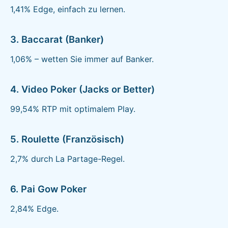
1,41% Edge, einfach zu lernen.
3. Baccarat (Banker)
1,06% – wetten Sie immer auf Banker.
4. Video Poker (Jacks or Better)
99,54% RTP mit optimalem Play.
5. Roulette (Französisch)
2,7% durch La Partage-Regel.
6. Pai Gow Poker
2,84% Edge.