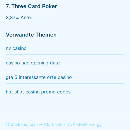
7. Three Card Poker
3,37% Ante.
Verwandte Themen
nv casino
casino uae opening date
gta 5 interessante orte casino
hot shot casino promo codes
© dnvkema.com — Startseite - DNV KEMA Energy