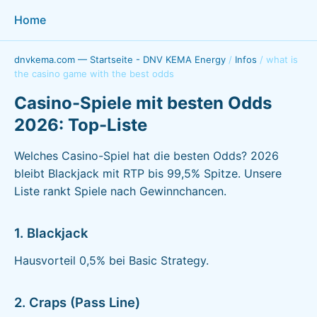
Home
dnvkema.com — Startseite - DNV KEMA Energy
/
Infos
/
what is
the casino game with the best odds
Casino-Spiele mit besten Odds
2026: Top-Liste
Welches Casino-Spiel hat die besten Odds? 2026
bleibt Blackjack mit RTP bis 99,5% Spitze. Unsere
Liste rankt Spiele nach Gewinnchancen.
1. Blackjack
Hausvorteil 0,5% bei Basic Strategy.
2. Craps (Pass Line)