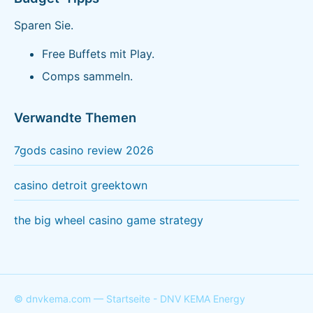
Sparen Sie.
Free Buffets mit Play.
Comps sammeln.
Verwandte Themen
7gods casino review 2026
casino detroit greektown
the big wheel casino game strategy
© dnvkema.com — Startseite - DNV KEMA Energy