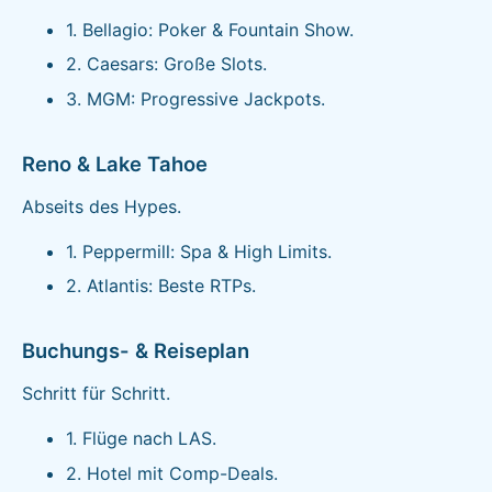
1. Bellagio: Poker & Fountain Show.
2. Caesars: Große Slots.
3. MGM: Progressive Jackpots.
Reno & Lake Tahoe
Abseits des Hypes.
1. Peppermill: Spa & High Limits.
2. Atlantis: Beste RTPs.
Buchungs- & Reiseplan
Schritt für Schritt.
1. Flüge nach LAS.
2. Hotel mit Comp-Deals.