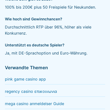
100% bis 200€ plus 50 Freispiele für Neukunden.
Wie hoch sind Gewinnchancen?
Durchschnittlich RTP über 96%, höher als viele
Konkurrenz.
Unterstützt es deutsche Spieler?
Ja, mit DE-Sprachoption und Euro-Währung.
Verwandte Themen
pink game casino app
regency casino επικοινωνια
mega casino anmeldelser Guide