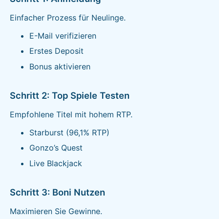
Einfacher Prozess für Neulinge.
E-Mail verifizieren
Erstes Deposit
Bonus aktivieren
Schritt 2: Top Spiele Testen
Empfohlene Titel mit hohem RTP.
Starburst (96,1% RTP)
Gonzo’s Quest
Live Blackjack
Schritt 3: Boni Nutzen
Maximieren Sie Gewinne.