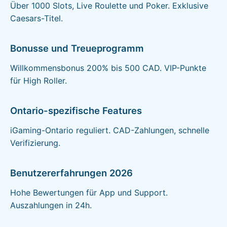
Über 1000 Slots, Live Roulette und Poker. Exklusive
Caesars-Titel.
Bonusse und Treueprogramm
Willkommensbonus 200% bis 500 CAD. VIP-Punkte
für High Roller.
Ontario-spezifische Features
iGaming-Ontario reguliert. CAD-Zahlungen, schnelle
Verifizierung.
Benutzererfahrungen 2026
Hohe Bewertungen für App und Support.
Auszahlungen in 24h.