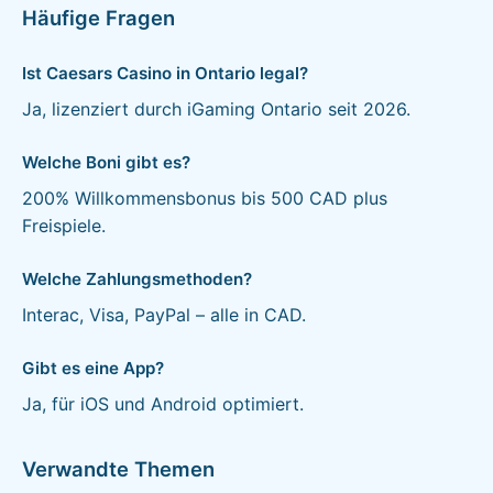
Häufige Fragen
Ist Caesars Casino in Ontario legal?
Ja, lizenziert durch iGaming Ontario seit 2026.
Welche Boni gibt es?
200% Willkommensbonus bis 500 CAD plus
Freispiele.
Welche Zahlungsmethoden?
Interac, Visa, PayPal – alle in CAD.
Gibt es eine App?
Ja, für iOS und Android optimiert.
Verwandte Themen