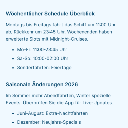
Wöchentlicher Schedule Überblick
Montags bis Freitags fährt das Schiff um 11:00 Uhr
ab, Rückkehr um 23:45 Uhr. Wochenenden haben
erweiterte Slots mit Midnight-Cruises.
Mo-Fr: 11:00-23:45 Uhr
Sa-So: 10:00-02:00 Uhr
Sonderfahrten: Feiertage
Saisonale Änderungen 2026
Im Sommer mehr Abendfahrten, Winter spezielle
Events. Überprüfen Sie die App für Live-Updates.
Juni-August: Extra-Nachtfahrten
Dezember: Neujahrs-Specials