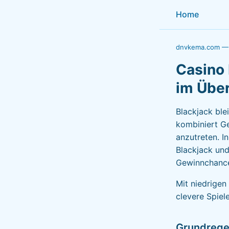
Home
dnvkema.com — 
Casino 
im Über
Blackjack ble
kombiniert Ge
anzutreten. I
Blackjack und
Gewinnchance
Mit niedrigen
clevere Spiel
Grundregel