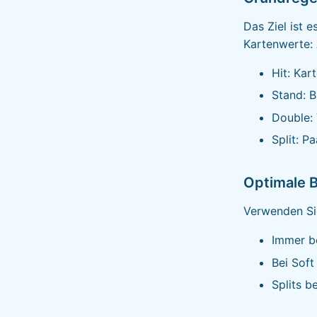
Das Ziel ist 
Kartenwerte: A
Hit: Kar
Stand: B
Double:
Split: Pa
Optimale B
Verwenden Sie
Immer b
Bei Soft
Splits b