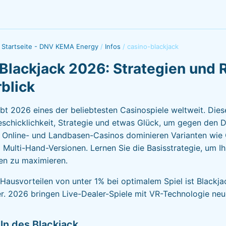
Startseite - DNV KEMA Energy
/
Infos
/
casino-blackjack
Blackjack 2026: Strategien und 
blick
ibt 2026 eines der beliebtesten Casinospiele weltweit. Dies
schicklichkeit, Strategie und etwas Glück, um gegen den D
n Online- und Landbasen-Casinos dominieren Varianten wie 
 Multi-Hand-Versionen. Lernen Sie die Basisstrategie, um Ih
n zu maximieren.
 Hausvorteilen von unter 1% bei optimalem Spiel ist Blackjac
er. 2026 bringen Live-Dealer-Spiele mit VR-Technologie ne
n des Blackjack