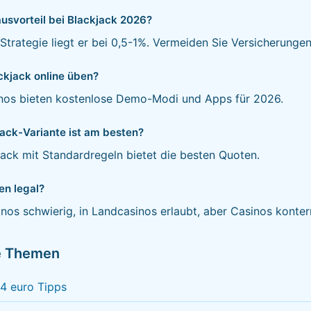
ausvorteil bei Blackjack 2026?
 Strategie liegt er bei 0,5-1%. Vermeiden Sie Versicherungen
kjack online üben?
inos bieten kostenlose Demo-Modi und Apps für 2026.
ack-Variante ist am besten?
jack mit Standardregeln bietet die besten Quoten.
en legal?
inos schwierig, in Landcasinos erlaubt, aber Casinos konter
e Themen
4 euro Tipps