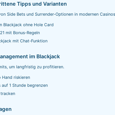
ittene Tipps und Varianten
von Side Bets und Surrender-Optionen in modernen Casinos
n Blackjack ohne Hole Card
 21 mit Bonus-Regeln
ckjack mit Chat-Funktion
Management im Blackjack
its, um langfristig zu profitieren.
 Hand riskieren
s auf 1 Stunde begrenzen
 tracken
ragen