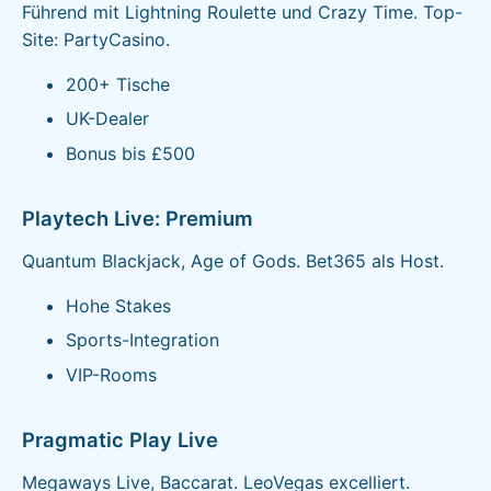
Führend mit Lightning Roulette und Crazy Time. Top-
Site: PartyCasino.
200+ Tische
UK-Dealer
Bonus bis £500
Playtech Live: Premium
Quantum Blackjack, Age of Gods. Bet365 als Host.
Hohe Stakes
Sports-Integration
VIP-Rooms
Pragmatic Play Live
Megaways Live, Baccarat. LeoVegas excelliert.