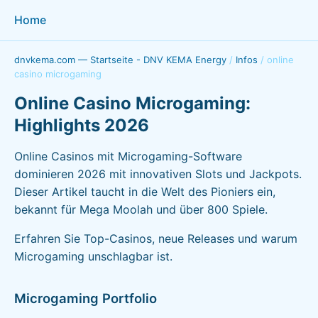
Home
dnvkema.com — Startseite - DNV KEMA Energy
/
Infos
/
online
casino microgaming
Online Casino Microgaming:
Highlights 2026
Online Casinos mit Microgaming-Software
dominieren 2026 mit innovativen Slots und Jackpots.
Dieser Artikel taucht in die Welt des Pioniers ein,
bekannt für Mega Moolah und über 800 Spiele.
Erfahren Sie Top-Casinos, neue Releases und warum
Microgaming unschlagbar ist.
Microgaming Portfolio