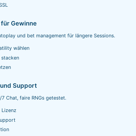
 SSL
 für Gewinne
utoplay und bet management für längere Sessions.
tility wählen
 stacken
etzen
 und Support
4/7 Chat, faire RNGs getestet.
 Lizenz
Support
tion