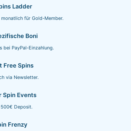
pins Ladder
s monatlich für Gold-Member.
zifische Boni
s bei PayPal-Einzahlung.
t Free Spins
ch via Newsletter.
r Spin Events
 500€ Deposit.
pin Frenzy