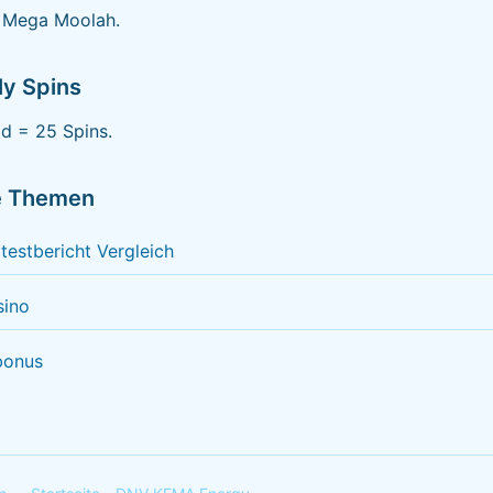
f Mega Moolah.
ly Spins
 = 25 Spins.
e Themen
 testbericht Vergleich
sino
bonus