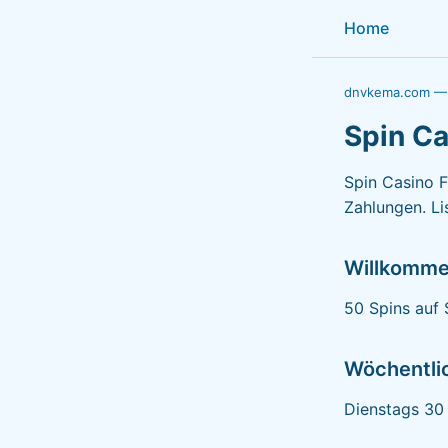
Home
dnvkema.com — 
Spin Ca
Spin Casino F
Zahlungen. Li
Willkomme
50 Spins auf 
Wöchentli
Dienstags 30 