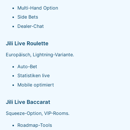
Multi-Hand Option
Side Bets
Dealer-Chat
Jili Live Roulette
Europäisch, Lightning-Variante.
Auto-Bet
Statistiken live
Mobile optimiert
Jili Live Baccarat
Squeeze-Option, VIP-Rooms.
Roadmap-Tools