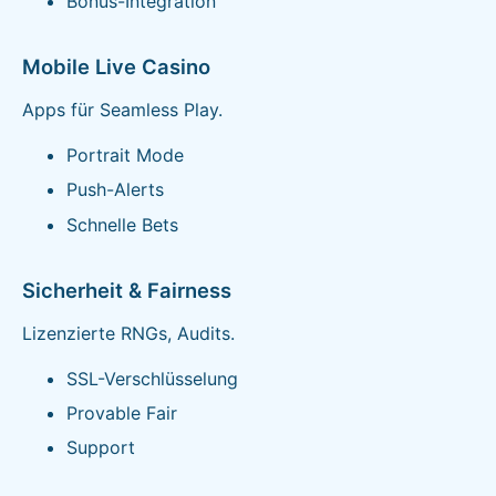
Bonus-Integration
Mobile Live Casino
Apps für Seamless Play.
Portrait Mode
Push-Alerts
Schnelle Bets
Sicherheit & Fairness
Lizenzierte RNGs, Audits.
SSL-Verschlüsselung
Provable Fair
Support