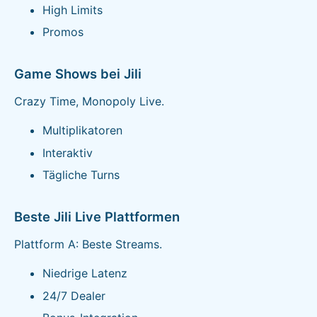
High Limits
Promos
Game Shows bei Jili
Crazy Time, Monopoly Live.
Multiplikatoren
Interaktiv
Tägliche Turns
Beste Jili Live Plattformen
Plattform A: Beste Streams.
Niedrige Latenz
24/7 Dealer