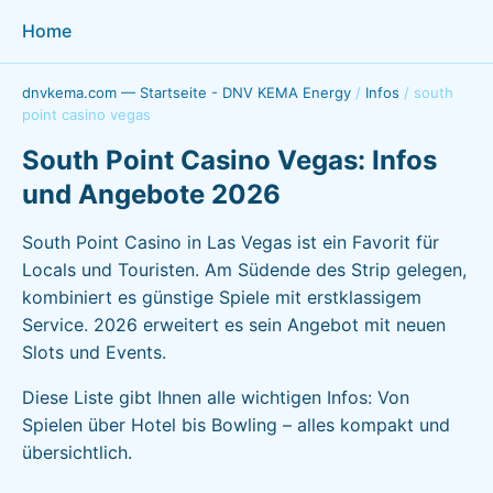
Home
dnvkema.com — Startseite - DNV KEMA Energy
/
Infos
/
south
point casino vegas
South Point Casino Vegas: Infos
und Angebote 2026
South Point Casino in Las Vegas ist ein Favorit für
Locals und Touristen. Am Südende des Strip gelegen,
kombiniert es günstige Spiele mit erstklassigem
Service. 2026 erweitert es sein Angebot mit neuen
Slots und Events.
Diese Liste gibt Ihnen alle wichtigen Infos: Von
Spielen über Hotel bis Bowling – alles kompakt und
übersichtlich.