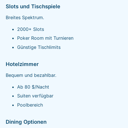
Slots und Tischspiele
Breites Spektrum.
2000+ Slots
Poker Room mit Turnieren
Günstige Tischlimits
Hotelzimmer
Bequem und bezahlbar.
Ab 80 $/Nacht
Suiten verfügbar
Poolbereich
Dining Optionen