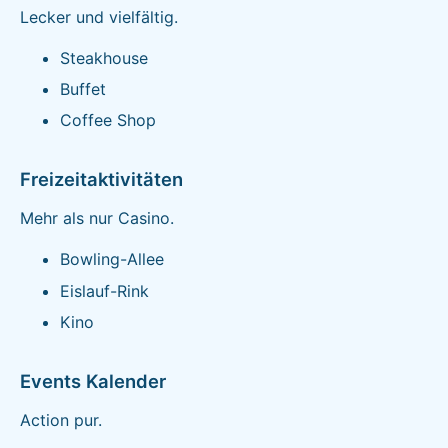
Lecker und vielfältig.
Steakhouse
Buffet
Coffee Shop
Freizeitaktivitäten
Mehr als nur Casino.
Bowling-Allee
Eislauf-Rink
Kino
Events Kalender
Action pur.