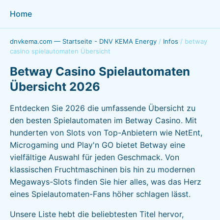
Home
dnvkema.com — Startseite - DNV KEMA Energy
/
Infos
/
betway
casino spielautomaten Übersicht
Betway Casino Spielautomaten
Übersicht 2026
Entdecken Sie 2026 die umfassende Übersicht zu
den besten Spielautomaten im Betway Casino. Mit
hunderten von Slots von Top-Anbietern wie NetEnt,
Microgaming und Play'n GO bietet Betway eine
vielfältige Auswahl für jeden Geschmack. Von
klassischen Fruchtmaschinen bis hin zu modernen
Megaways-Slots finden Sie hier alles, was das Herz
eines Spielautomaten-Fans höher schlagen lässt.
Unsere Liste hebt die beliebtesten Titel hervor,