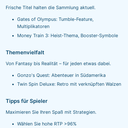
Frische Titel halten die Sammlung aktuell.
Gates of Olympus: Tumble-Feature,
Multiplikatoren
Money Train 3: Heist-Thema, Booster-Symbole
Themenvielfalt
Von Fantasy bis Realität – für jeden etwas dabei.
Gonzo's Quest: Abenteuer in Südamerika
Twin Spin Deluxe: Retro mit verknüpften Walzen
Tipps für Spieler
Maximieren Sie Ihren Spaß mit Strategien.
Wählen Sie hohe RTP >96%