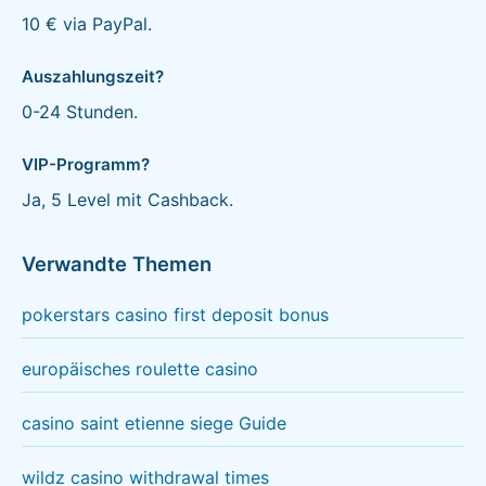
10 € via PayPal.
Auszahlungszeit?
0-24 Stunden.
VIP-Programm?
Ja, 5 Level mit Cashback.
Verwandte Themen
pokerstars casino first deposit bonus
europäisches roulette casino
casino saint etienne siege Guide
wildz casino withdrawal times