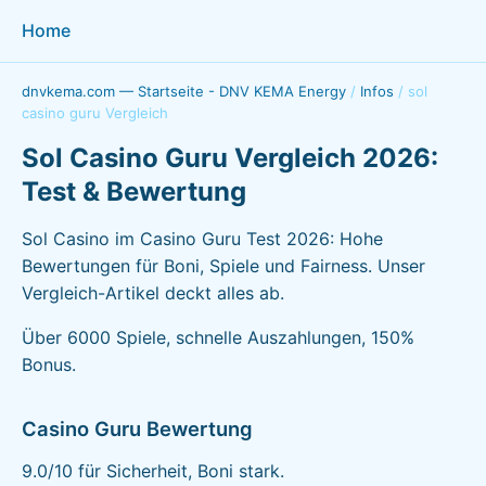
Home
dnvkema.com — Startseite - DNV KEMA Energy
/
Infos
/
sol
casino guru Vergleich
Sol Casino Guru Vergleich 2026:
Test & Bewertung
Sol Casino im Casino Guru Test 2026: Hohe
Bewertungen für Boni, Spiele und Fairness. Unser
Vergleich-Artikel deckt alles ab.
Über 6000 Spiele, schnelle Auszahlungen, 150%
Bonus.
Casino Guru Bewertung
9.0/10 für Sicherheit, Boni stark.