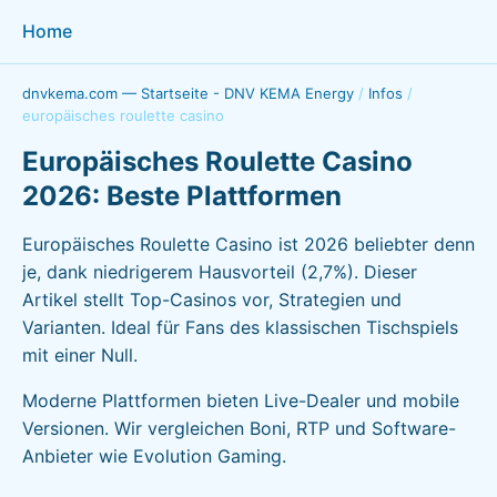
Home
dnvkema.com — Startseite - DNV KEMA Energy
/
Infos
/
europäisches roulette casino
Europäisches Roulette Casino
2026: Beste Plattformen
Europäisches Roulette Casino ist 2026 beliebter denn
je, dank niedrigerem Hausvorteil (2,7%). Dieser
Artikel stellt Top-Casinos vor, Strategien und
Varianten. Ideal für Fans des klassischen Tischspiels
mit einer Null.
Moderne Plattformen bieten Live-Dealer und mobile
Versionen. Wir vergleichen Boni, RTP und Software-
Anbieter wie Evolution Gaming.