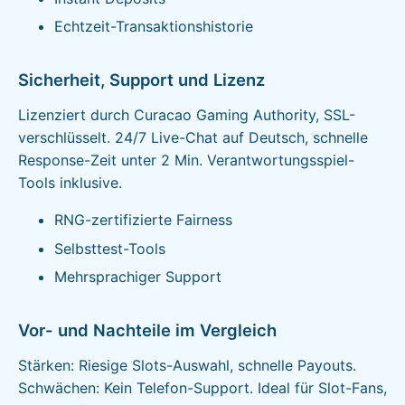
Echtzeit-Transaktionshistorie
Sicherheit, Support und Lizenz
Lizenziert durch Curacao Gaming Authority, SSL-
verschlüsselt. 24/7 Live-Chat auf Deutsch, schnelle
Response-Zeit unter 2 Min. Verantwortungsspiel-
Tools inklusive.
RNG-zertifizierte Fairness
Selbsttest-Tools
Mehrsprachiger Support
Vor- und Nachteile im Vergleich
Stärken: Riesige Slots-Auswahl, schnelle Payouts.
Schwächen: Kein Telefon-Support. Ideal für Slot-Fans,