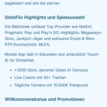
begeistert und wie Sie starten.
SlotsFlix Highlights und Spielauswahl
Die Bibliothek umfasst Top-Provider wie NetEnt,
Pragmatic Play und Play'n GO. Highlights: Megaways-
Slots, Jackpot-Jäger und exklusive Drops & Wins.
RTP-Durchschnitt: 96,5%.
Mobile App lädt in Sekunden und unterstützt Touch-
ID für Sicherheit.
+3000 Slots, darunter Gates of Olympus
Live Casino mit 50+ Tischen
Tägliche Turniere mit 10.000€ Preispools
Willkommensbonus und Promotionen