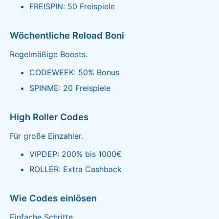
FREISPIN: 50 Freispiele
Wöchentliche Reload Boni
Regelmäßige Boosts.
CODEWEEK: 50% Bonus
SPINME: 20 Freispiele
High Roller Codes
Für große Einzahler.
VIPDEP: 200% bis 1000€
ROLLER: Extra Cashback
Wie Codes einlösen
Einfache Schritte.