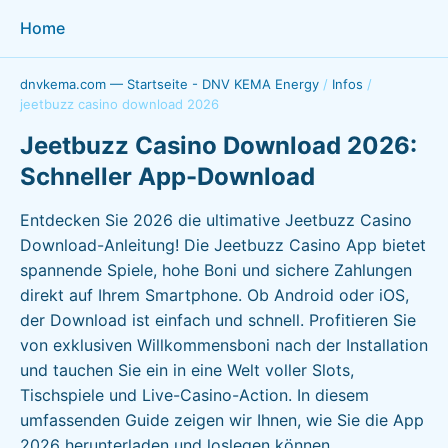
Home
dnvkema.com — Startseite - DNV KEMA Energy
/
Infos
/
jeetbuzz casino download 2026
Jeetbuzz Casino Download 2026:
Schneller App-Download
Entdecken Sie 2026 die ultimative Jeetbuzz Casino
Download-Anleitung! Die Jeetbuzz Casino App bietet
spannende Spiele, hohe Boni und sichere Zahlungen
direkt auf Ihrem Smartphone. Ob Android oder iOS,
der Download ist einfach und schnell. Profitieren Sie
von exklusiven Willkommensboni nach der Installation
und tauchen Sie ein in eine Welt voller Slots,
Tischspiele und Live-Casino-Action. In diesem
umfassenden Guide zeigen wir Ihnen, wie Sie die App
2026 herunterladen und loslegen können.