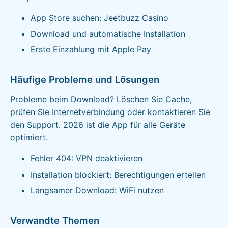
App Store suchen: Jeetbuzz Casino
Download und automatische Installation
Erste Einzahlung mit Apple Pay
Häufige Probleme und Lösungen
Probleme beim Download? Löschen Sie Cache,
prüfen Sie Internetverbindung oder kontaktieren Sie
den Support. 2026 ist die App für alle Geräte
optimiert.
Fehler 404: VPN deaktivieren
Installation blockiert: Berechtigungen erteilen
Langsamer Download: WiFi nutzen
Verwandte Themen