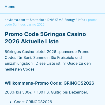
Home
dnvkema.com — Startseite - DNV KEMA Energy
/
Infos
/
promo
code 5gringos casino 2026
Promo Code 5Gringos Casino
2026 Aktuelle Liste
5Gringos Casino bietet 2026 spannende Promo
Codes für Boni. Sammeln Sie Freispiele und
Einzahlungsboni. Diese Liste ist Ihr Guide zu den
heißesten Codes.
Willkommens-Promo Code: GRINGOS2026
200% bis 500€ + 100 FS. Gültig bis Dezember.
Code: GRINGOS2026