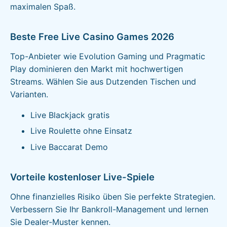
maximalen Spaß.
Beste Free Live Casino Games 2026
Top-Anbieter wie Evolution Gaming und Pragmatic
Play dominieren den Markt mit hochwertigen
Streams. Wählen Sie aus Dutzenden Tischen und
Varianten.
Live Blackjack gratis
Live Roulette ohne Einsatz
Live Baccarat Demo
Vorteile kostenloser Live-Spiele
Ohne finanzielles Risiko üben Sie perfekte Strategien.
Verbessern Sie Ihr Bankroll-Management und lernen
Sie Dealer-Muster kennen.