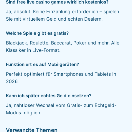
Sind free live casino games wirklich kostenlos?
Ja, absolut. Keine Einzahlung erforderlich – spielen
Sie mit virtuellem Geld und echten Dealern.
Welche Spiele gibt es gratis?
Blackjack, Roulette, Baccarat, Poker und mehr. Alle
Klassiker in Live-Format.
Funktioniert es auf Mobilgeräten?
Perfekt optimiert für Smartphones und Tablets in
2026.
Kann ich später echtes Geld einsetzen?
Ja, nahtloser Wechsel vom Gratis- zum Echtgeld-
Modus möglich.
Verwandte Themen