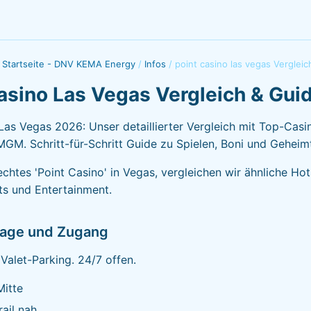
Startseite - DNV KEMA Energy
/
Infos
/
point casino las vegas Vergleic
asino Las Vegas Vergleich & Gui
Las Vegas 2026: Unser detaillierter Vergleich mit Top-Casi
MGM. Schritt-für-Schritt Guide zu Spielen, Boni und Geheim
chtes 'Point Casino' in Vegas, vergleichen wir ähnliche Ho
ts und Entertainment.
 Lage und Zugang
 Valet-Parking. 24/7 offen.
Mitte
ail nah