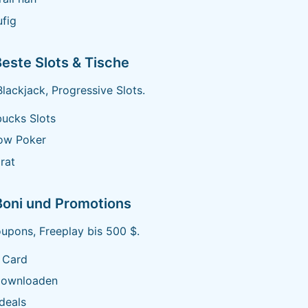
ufig
Beste Slots & Tische
lackjack, Progressive Slots.
bucks Slots
Gow Poker
rat
 Boni und Promotions
upons, Freeplay bis 500 $.
r Card
downloaden
 deals