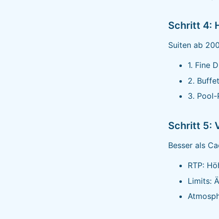
Schritt 4:
Suiten ab 200
1. Fine D
2. Buffe
3. Pool-
Schritt 5:
Besser als Ca
RTP: Hö
Limits: 
Atmosph