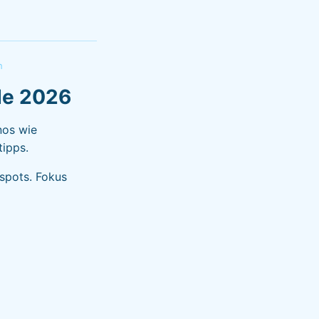
h
de 2026
nos wie
tipps.
tspots. Fokus