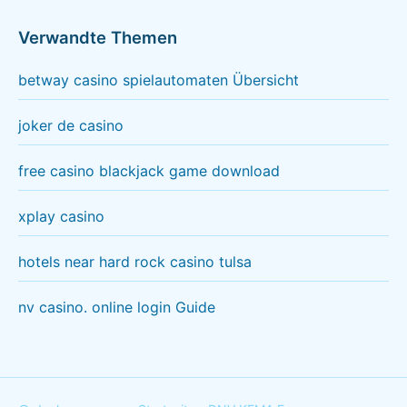
Verwandte Themen
betway casino spielautomaten Übersicht
joker de casino
free casino blackjack game download
xplay casino
hotels near hard rock casino tulsa
nv casino. online login Guide