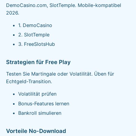
DemoCasino.com, SlotTemple. Mobile-kompatibel
2026.
1. DemoCasino
2. SlotTemple
3. FreeSlotsHub
Strategien für Free Play
Testen Sie Martingale oder Volatilität. Üben für
Echtgeld-Transition.
Volatilität prüfen
Bonus-Features lernen
Bankroll simulieren
Vorteile No-Download