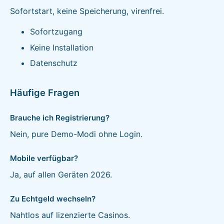
Sofortstart, keine Speicherung, virenfrei.
Sofortzugang
Keine Installation
Datenschutz
Häufige Fragen
Brauche ich Registrierung?
Nein, pure Demo-Modi ohne Login.
Mobile verfügbar?
Ja, auf allen Geräten 2026.
Zu Echtgeld wechseln?
Nahtlos auf lizenzierte Casinos.