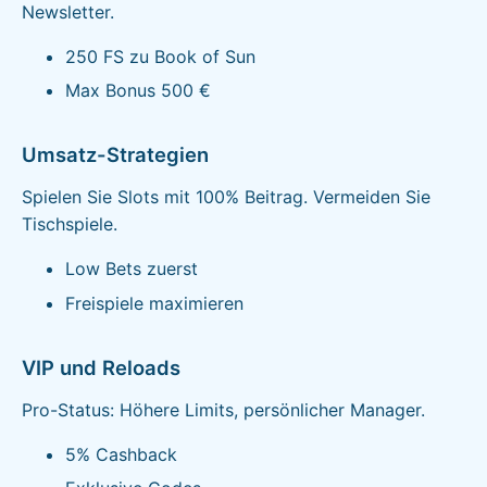
Newsletter.
250 FS zu Book of Sun
Max Bonus 500 €
Umsatz-Strategien
Spielen Sie Slots mit 100% Beitrag. Vermeiden Sie
Tischspiele.
Low Bets zuerst
Freispiele maximieren
VIP und Reloads
Pro-Status: Höhere Limits, persönlicher Manager.
5% Cashback