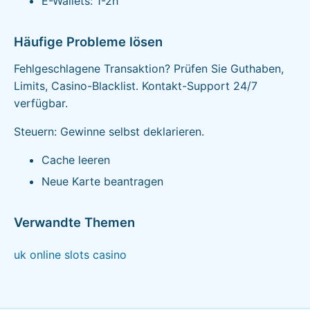
E-Wallets: 1-2h
Häufige Probleme lösen
Fehlgeschlagene Transaktion? Prüfen Sie Guthaben,
Limits, Casino-Blacklist. Kontakt-Support 24/7
verfügbar.
Steuern: Gewinne selbst deklarieren.
Cache leeren
Neue Karte beantragen
Verwandte Themen
uk online slots casino