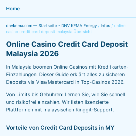
Home
dnvkema.com — Startseite - DNV KEMA Energy
/
Infos
/
online
casino credit card deposit malaysia Übersicht
Online Casino Credit Card Deposit
Malaysia 2026
In Malaysia boomen Online Casinos mit Kreditkarten-
Einzahlungen. Dieser Guide erklärt alles zu sicheren
Deposits via Visa/Mastercard in Top-Casinos 2026.
Von Limits bis Gebühren: Lernen Sie, wie Sie schnell
und risikofrei einzahlen. Wir listen lizenzierte
Plattformen mit malaysischen Ringgit-Support.
Vorteile von Credit Card Deposits in MY