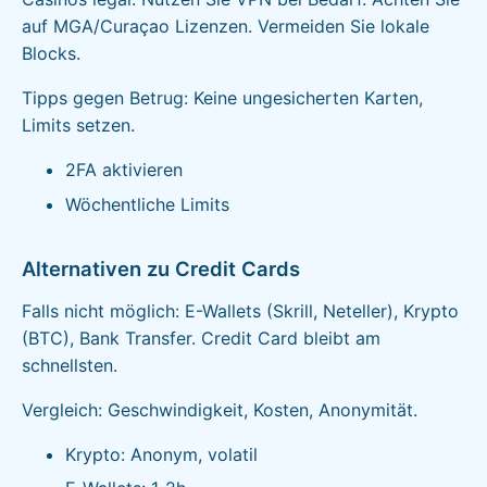
auf MGA/Curaçao Lizenzen. Vermeiden Sie lokale
Blocks.
Tipps gegen Betrug: Keine ungesicherten Karten,
Limits setzen.
2FA aktivieren
Wöchentliche Limits
Alternativen zu Credit Cards
Falls nicht möglich: E-Wallets (Skrill, Neteller), Krypto
(BTC), Bank Transfer. Credit Card bleibt am
schnellsten.
Vergleich: Geschwindigkeit, Kosten, Anonymität.
Krypto: Anonym, volatil