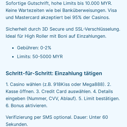
Sofortige Gutschrift, hohe Limits bis 10.000 MYR.
Keine Wartezeiten wie bei Banküberweisungen. Visa
und Mastercard akzeptiert bei 95% der Casinos.
Sicherheit durch 3D Secure und SSL-Verschlüsselung.
Ideal für High Roller mit Boni auf Einzahlungen.
Gebühren: 0-2%
Limits: 50-5000 MYR
Schritt-für-Schritt: Einzahlung tätigen
1. Casino wählen (z.B. 918Kiss oder Mega888). 2.
Kasse öffnen. 3. Credit Card auswählen. 4. Details
eingeben (Nummer, CVV, Ablauf). 5. Limit bestätigen.
6. Bonus aktivieren.
Verifizierung per SMS optional. Dauer: Unter 60
Sekunden.