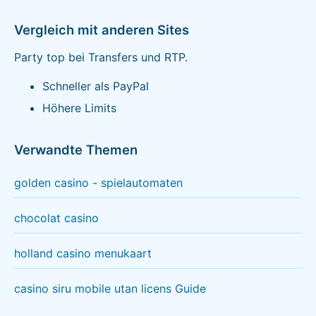
Vergleich mit anderen Sites
Party top bei Transfers und RTP.
Schneller als PayPal
Höhere Limits
Verwandte Themen
golden casino - spielautomaten
chocolat casino
holland casino menukaart
casino siru mobile utan licens Guide