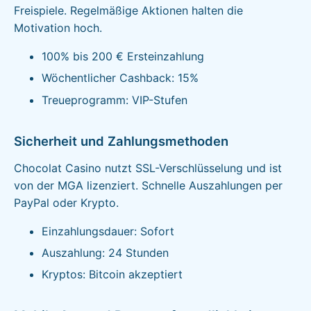
Freispiele. Regelmäßige Aktionen halten die
Motivation hoch.
100% bis 200 € Ersteinzahlung
Wöchentlicher Cashback: 15%
Treueprogramm: VIP-Stufen
Sicherheit und Zahlungsmethoden
Chocolat Casino nutzt SSL-Verschlüsselung und ist
von der MGA lizenziert. Schnelle Auszahlungen per
PayPal oder Krypto.
Einzahlungsdauer: Sofort
Auszahlung: 24 Stunden
Kryptos: Bitcoin akzeptiert