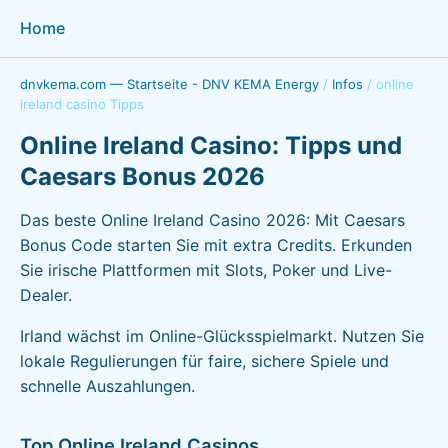
Home
dnvkema.com — Startseite - DNV KEMA Energy
/
Infos
/
online
ireland casino Tipps
Online Ireland Casino: Tipps und
Caesars Bonus 2026
Das beste Online Ireland Casino 2026: Mit Caesars
Bonus Code starten Sie mit extra Credits. Erkunden
Sie irische Plattformen mit Slots, Poker und Live-
Dealer.
Irland wächst im Online-Glücksspielmarkt. Nutzen Sie
lokale Regulierungen für faire, sichere Spiele und
schnelle Auszahlungen.
Top Online Ireland Casinos