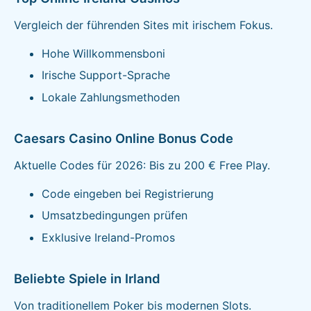
Vergleich der führenden Sites mit irischem Fokus.
Hohe Willkommensboni
Irische Support-Sprache
Lokale Zahlungsmethoden
Caesars Casino Online Bonus Code
Aktuelle Codes für 2026: Bis zu 200 € Free Play.
Code eingeben bei Registrierung
Umsatzbedingungen prüfen
Exklusive Ireland-Promos
Beliebte Spiele in Irland
Von traditionellem Poker bis modernen Slots.