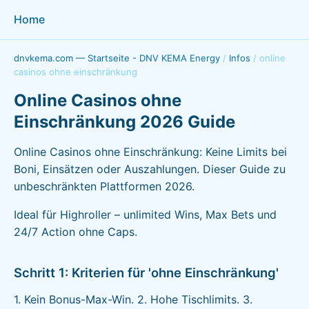
Home
dnvkema.com — Startseite - DNV KEMA Energy
/
Infos
/
online
casinos ohne einschränkung
Online Casinos ohne
Einschränkung 2026 Guide
Online Casinos ohne Einschränkung: Keine Limits bei
Boni, Einsätzen oder Auszahlungen. Dieser Guide zu
unbeschränkten Plattformen 2026.
Ideal für Highroller – unlimited Wins, Max Bets und
24/7 Action ohne Caps.
Schritt 1: Kriterien für 'ohne Einschränkung'
1. Kein Bonus-Max-Win. 2. Hohe Tischlimits. 3.