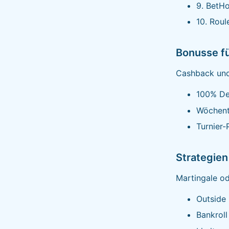
9. BetHo
10. Roul
Bonusse fü
Cashback und
100% De
Wöchent
Turnier-
Strategien
Martingale od
Outside 
Bankroll