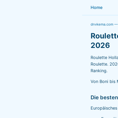
Home
dnvkema.com — 
Roulett
2026
Roulette Holl
Roulette. 202
Ranking.
Von Boni bis 
Die besten
Europäisches 