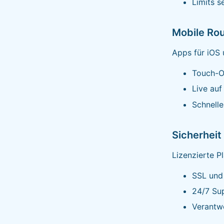
Limits s
Mobile Rou
Apps für iOS 
Touch-O
Live auf
Schnelle
Sicherheit
Lizenzierte P
SSL und
24/7 Su
Verantw