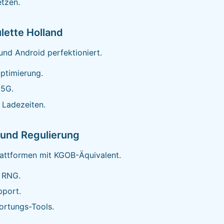
etzen.
lette Holland
und Android perfektioniert.
ptimierung.
 5G.
 Ladezeiten.
 und Regulierung
lattformen mit KGOB-Äquivalent.
 RNG.
pport.
ortungs-Tools.