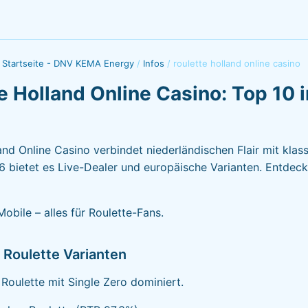
Startseite - DNV KEMA Energy
/
Infos
/
roulette holland online casino
e Holland Online Casino: Top 10 
and Online Casino verbindet niederländischen Flair mit kla
6 bietet es Live-Dealer und europäische Varianten. Entdeck
Mobile – alles für Roulette-Fans.
 Roulette Varianten
Roulette mit Single Zero dominiert.