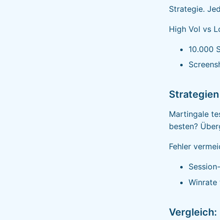
Strategie. Je
High Vol vs L
10.000 S
Screens
Strategien
Martingale te
besten? Über
Fehler vermei
Session
Winrate 
Vergleich: