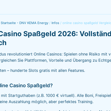
Startseite - DNV KEMA Energy
/
Infos
/
online casino spaßgeld Verglei
Casino Spaßgeld 2026: Vollständ
ch
s revolutioniert Online Casinos: Spielen ohne Risiko mit v
gleichen Sie Plattformen, Vorteile und Übergang zu Echtg
ten – hunderte Slots gratis mit allen Features.
line Casino Spaßgeld?
t Startguthaben (z.B. 1000 € virtuell). Alle Boni, Freispie
ine Auszahlung möglich, aber perfektes Training.