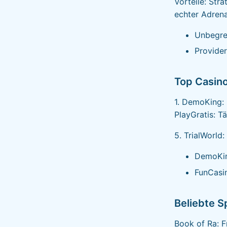
Vorteile: Stra
echter Adrena
Unbegre
Provider
Top Casin
1. DemoKing: 
PlayGratis: T
5. TrialWorld
DemoKin
FunCasi
Beliebte S
Book of Ra: F