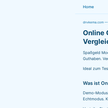
Home
dnvkema.com — 
Online 
Verglei
Spaßgeld Modu
Guthaben. Ver
Ideal zum Tes
Was ist On
Demo-Modus mi
Echtmodus. Ke