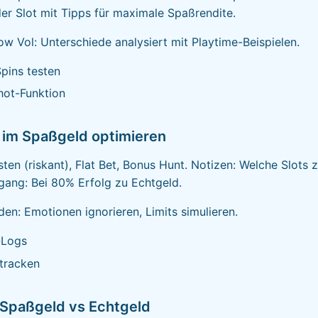
der Slot mit Tipps für maximale Spaßrendite.
ow Vol: Unterschiede analysiert mit Playtime-Beispielen.
pins testen
hot-Funktion
 im Spaßgeld optimieren
sten (riskant), Flat Bet, Bonus Hunt. Notizen: Welche Slots 
gang: Bei 80% Erfolg zu Echtgeld.
den: Emotionen ignorieren, Limits simulieren.
-Logs
tracken
 Spaßgeld vs Echtgeld