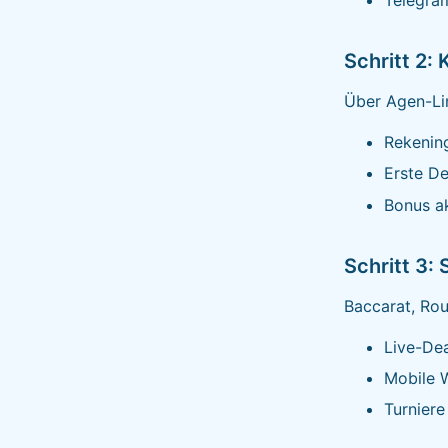
Schritt 2: 
Über Agen-Lin
Rekenin
Erste De
Bonus ak
Schritt 3:
Baccarat, Rou
Live-Dea
Mobile 
Turniere