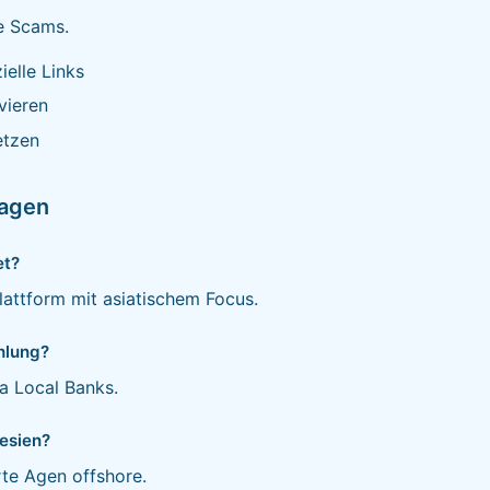
e Scams.
ielle Links
vieren
etzen
ragen
et?
attform mit asiatischem Focus.
hlung?
a Local Banks.
nesien?
rte Agen offshore.