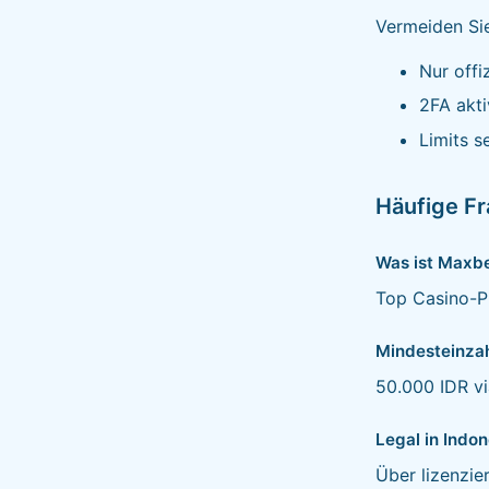
Vermeiden Si
Nur offiz
2FA akti
Limits s
Häufige F
Was ist Maxb
Top Casino-Pl
Mindesteinza
50.000 IDR vi
Legal in Indo
Über lizenzie