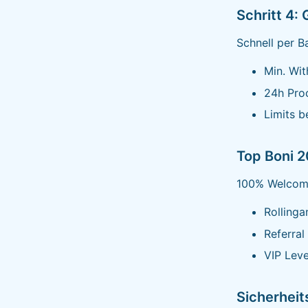
Schritt 4:
Schnell per B
Min. Wi
24h Pro
Limits b
Top Boni 
100% Welcom
Rollinga
Referral
VIP Leve
Sicherheit