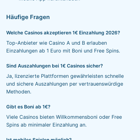
Häufige Fragen
Welche Casinos akzeptieren 1€ Einzahlung 2026?
Top-Anbieter wie Casino A und B erlauben
Einzahlungen ab 1 Euro mit Boni und Free Spins.
Sind Auszahlungen bei 1€ Casinos sicher?
Ja, lizenzierte Plattformen gewährleisten schnelle
und sichere Auszahlungen per vertrauenswürdige
Methoden.
Gibt es Boni ab 1€?
Viele Casinos bieten Willkommensboni oder Free
Spins ab minimaler Einzahlung an.
Ist mobiles Spielen möglich?