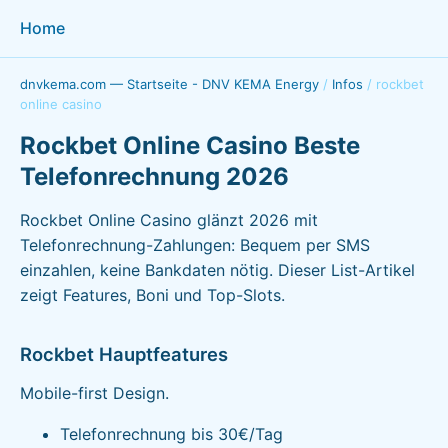
Home
dnvkema.com — Startseite - DNV KEMA Energy
/
Infos
/
rockbet
online casino
Rockbet Online Casino Beste
Telefonrechnung 2026
Rockbet Online Casino glänzt 2026 mit
Telefonrechnung-Zahlungen: Bequem per SMS
einzahlen, keine Bankdaten nötig. Dieser List-Artikel
zeigt Features, Boni und Top-Slots.
Rockbet Hauptfeatures
Mobile-first Design.
Telefonrechnung bis 30€/Tag